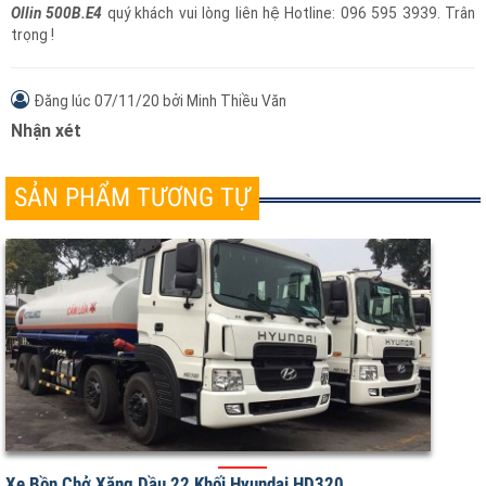
chứa xăng (dung tích 6000 lít, khối lượng
riêng 0,74 kg/lít) và cơ cấu bơm.
Để nhận tư vấn chi tiết cùng báo
giá xe bồn chở xăng dầu 6 khối Thaco
Ollin 500B.E4
quý khách vui lòng liên hệ Hotline: 096 595 3939. Trân
trọng !
Đăng lúc
07/11/20
bởi
Minh Thiều Văn
Nhận xét
SẢN PHẨM TƯƠNG TỰ