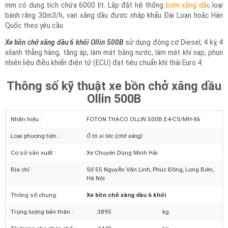
dầu Ollin 500B sau khi hoàn thiện có tổng tải trọng 8.5 tấn, tải trọng
hàng hóa 4.5 tấn cùng kích thước bao xi téc 4020/3720 x 1800 x 1120
mm có dung tích chứa 6000 lít. Lắp đặt hệ thống
bơm xăng dầu
loại
bánh răng 30m3/h, van xăng dầu được nhập khẩu Đài Loan hoặc Hàn
Quốc theo yêu cầu
Xe bồn chở xăng dầu 6 khối Ollin 500B
sử dụng động cơ Diesel, 4 kỳ, 4
xilanh thẳng hàng, tăng áp, làm mát bằng nước, làm mát khí nạp, phun
nhiên liệu điều khiển điện tử (ECU) đạt tiêu chuẩn khí thải Euro 4.
Thông số kỹ thuật xe bồn chở xăng dầu
Ollin 500B
Nhãn hiệu :
FOTON THACO OLLIN 500B.E4-CS/MH-X6
Loại phương tiện :
Ô tô xi téc (chở xăng)
Cơ sở sản xuất :
Xe Chuyên Dùng Minh Hải
Địa chỉ :
Số 55 Nguyễn Văn Linh, Phúc Đồng, Long Biên,
Hà Nội
Thông số chung:
Xe bồn chở xăng dầu 6 khối