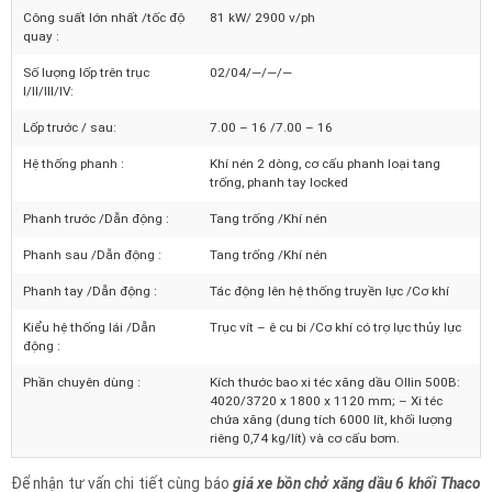
Loại động cơ:
4 kỳ, 4 xi lanh thẳng hàng, tăng áp
Thể tích :
3432 cm3
Công suất lớn nhất /tốc độ
81 kW/ 2900 v/ph
quay :
Số lượng lốp trên trục
02/04/—/—/—
I/II/III/IV:
Lốp trước / sau:
7.00 – 16 /7.00 – 16
Hệ thống phanh :
Khí nén 2 dòng, cơ cấu phanh loại tang
trống, phanh tay locked
Phanh trước /Dẫn động :
Tang trống /Khí nén
Phanh sau /Dẫn động :
Tang trống /Khí nén
Phanh tay /Dẫn động :
Tác động lên hệ thống truyền lực /Cơ khí
Kiểu hệ thống lái /Dẫn
Trục vít – ê cu bi /Cơ khí có trợ lực thủy lực
động :
Phần chuyên dùng :
Kích thước bao xi téc xăng dầu Ollin 500B:
4020/3720 x 1800 x 1120 mm; – Xi téc