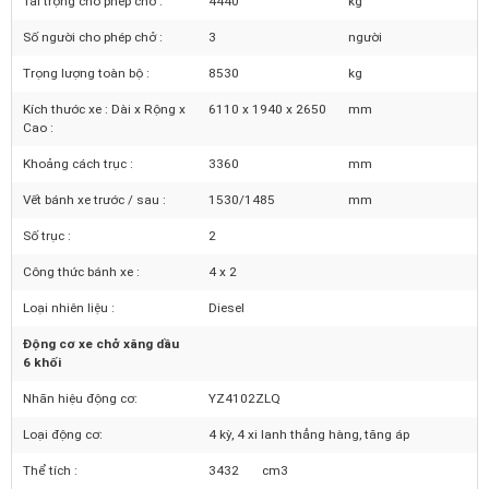
Trọng lượng bản thân :
3895
kg
Tải trọng cho phép chở :
4440
kg
Số người cho phép chở :
3
người
Trọng lượng toàn bộ :
8530
kg
Kích thước xe : Dài x Rộng x
6110 x 1940 x 2650
mm
Cao :
Khoảng cách trục :
3360
mm
Vết bánh xe trước / sau :
1530/1485
mm
Số trục :
2
Công thức bánh xe :
4 x 2
Loại nhiên liệu :
Diesel
Động cơ xe chở xăng dầu
6 khối
Nhãn hiệu động cơ:
YZ4102ZLQ