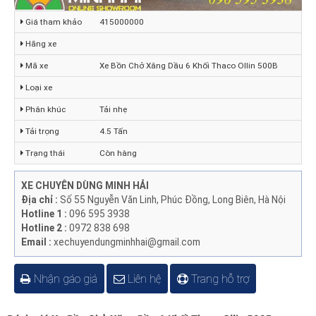
Giá tham khảo
415000000
Hãng xe
Mã xe
Xe Bồn Chở Xăng Dầu 6 Khối Thaco Ollin 500B
Loại xe
Phân khúc
Tải nhẹ
Tải trọng
4.5 Tấn
Trạng thái
Còn hàng
XE CHUYÊN DÙNG MINH HẢI
Địa chỉ :
Số 55 Nguyễn Văn Linh, Phúc Đồng, Long Biên, Hà Nội
Hotline 1 :
096 595 3938
Hotline 2 :
0972 838 698
Email :
xechuyendungminhhai@gmail.com
Nhận gáo giá
Liên hệ
Trang hỗ trợ