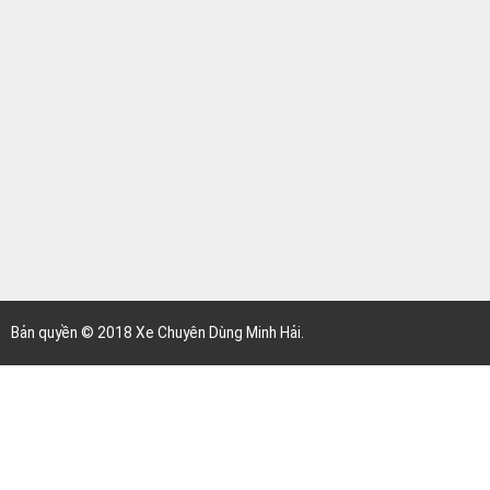
Hotline 2 :
0972 838 698
Email :
xechuyendungminhhai@gmail.com
Website :
www.xechuyendungminhhai.com
BẢN ĐỒ ĐƯỜNG ĐI