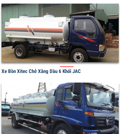
Xe Bồn Chở Xăng Dầu 12 Khối ISUZU Vĩnh Phát
Xe Bồn Xitec Chở Xăng Dầu 6 Khối JAC