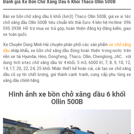
Đánh giá Xe Bồn Chở Xăng Dầu 6 Khối Thaco Ollin 500B
Bán xe bồn chở xăng dầu 6 khối (6m3) Thaco Ollin 500B, giá xe xi téc
chở xăng dầu Ollin 500B tiêu chuẩn khí thải Euro 4 liên hệ Hotline: 096
595 3938. Hỗ trợ mua xe trả góp, hoàn thiện đăng ký đăng kiểm, giao
xe toàn quốc.
Xe Chuyên Dùng Minh Hải chuyên phân phối các sản phẩm
xe chở xăng
dầu
nhập khẩu, xe bồn chở xăng dầu đóng hoàn thiện trong nước trên
nền xe tải Hyundai, Hino, Dongfeng, Thaco, Ollin, Chenglong, JAC… với
dung tích xitec chở xăng dầu từ 4 khối, 5 m3, 6000 lít, 7, 8, 9, 10, 12,
14, 17, 20, 22, 24, 25 khối. Nhận thiết kế hoán cải, cải tạo xe chở xăng
dầu cũ uy tín chất lượng, giá thành cạnh tranh, cung cấp phụ tùng xe
xăng dầu chính hãng.
Hình ảnh xe bồn chở xăng dầu 6 khối
Ollin 500B