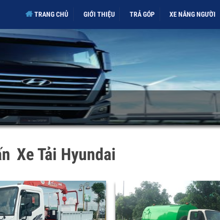
TRANG CHỦ
GIỚI THIỆU
TRẢ GÓP
XE NÂNG NGƯ
tấn
Xe Tải Hyundai