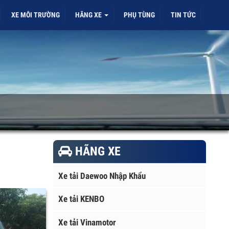
ỜI
XE MÔI TRƯỜNG
HÃNG XE
PHỤ TÙNG
TIN TỨC
HÃNG XE
Xe tải Daewoo Nhập Khẩu
Xe tải KENBO
Xe tải Vinamotor