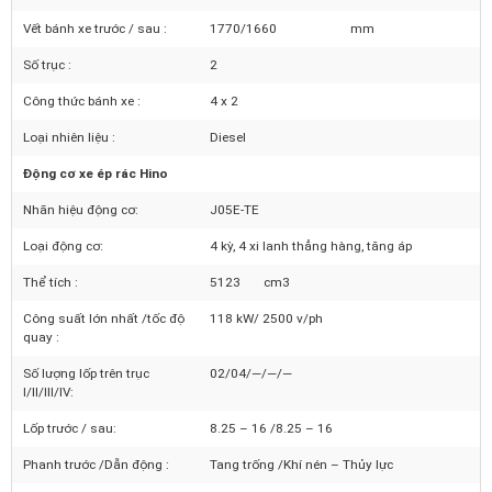
Cao :
Khoảng cách trục :
3420
mm
Vết bánh xe trước / sau :
1770/1660
mm
Số trục :
2
Công thức bánh xe :
4 x 2
Loại nhiên liệu :
Diesel
Động cơ xe ép rác Hino
Nhãn hiệu động cơ:
J05E-TE
Loại động cơ:
4 kỳ, 4 xi lanh thẳng hàng, tăng áp
Thể tích :
5123 cm3
Công suất lớn nhất /tốc độ
118 kW/ 2500 v/ph
quay :
Số lượng lốp trên trục
02/04/—/—/—
I/II/III/IV: