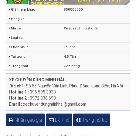
Giá tham khảo
850000000
Hãng xe
Mã xe
Xe ép rác Hino 9 khối
Loại xe
Phân khúc
Tải nhẹ
Tải trọng
4.5 Tấn
Trạng thái
Còn hàng
XE CHUYÊN DÙNG MINH HẢI
Địa chỉ :
Số 55 Nguyễn Văn Linh, Phúc Đồng, Long Biên, Hà Nội
Hotline 1 :
096 595 3938
Hotline 2 :
0972 838 698
Email :
xechuyendungminhhai@gmail.com
Nhận gáo giá
Liên hệ
Trang hỗ trợ