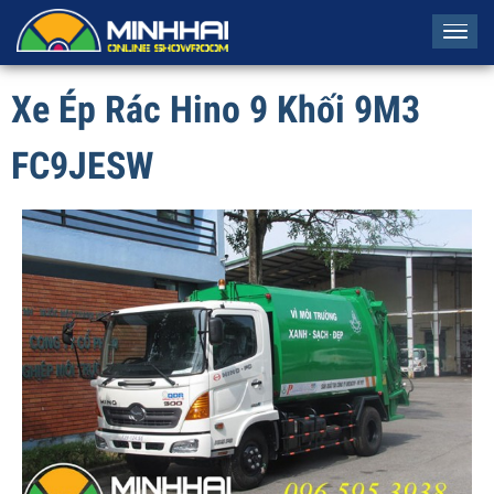
Tog
navi
Xe Ép Rác Hino 9 Khối 9M3
FC9JESW