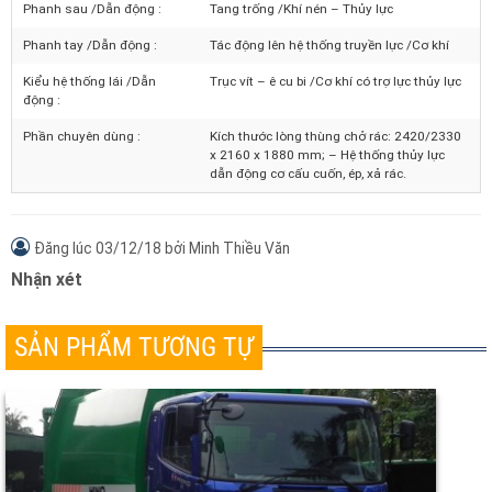
Lốp trước / sau:
8.25 – 16 /8.25 – 16
Phanh trước /Dẫn động :
Tang trống /Khí nén – Thủy lực
Phanh sau /Dẫn động :
Tang trống /Khí nén – Thủy lực
Phanh tay /Dẫn động :
Tác động lên hệ thống truyền lực /Cơ khí
Kiểu hệ thống lái /Dẫn
Trục vít – ê cu bi /Cơ khí có trợ lực thủy lực
động :
Phần chuyên dùng :
Kích thước lòng thùng chở rác: 2420/2330
x 2160 x 1880 mm; – Hệ thống thủy lực
dẫn động cơ cấu cuốn, ép, xả rác.
Đăng lúc
03/12/18
bởi
Minh Thiều Văn
Nhận xét
SẢN PHẨM TƯƠNG TỰ