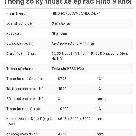
trên nền xe tải Thaco Ollin 700C, xe tải Hyundai HD700, Isuzu…
tại đây!
Thông số kỹ thuật xe ép rác Hino 9 khối
Nhãn hiệu :
HINO FC9JESW/CONECO-ER1
Loại phương tiện :
Ô tô chở rác
Xuất xứ :
Nhật Bản
Cơ sở sản xuất :
Xe Chuyên Dùng Minh hải
Địa chỉ bán hàng :
Số 55 Nguyễn Văn Linh, Phúc Đồng, Long Biên,
Hà Nội
Thông số chung:
Xe ép rác 9 khối Hino
Trọng lượng bản thân :
5705
kG
Tải trọng cho phép chở :
4500
kG
Số người cho phép chở :
3
người
Trọng lượng toàn bộ :
10400
kG
Kích thước xe : Dài x Rộng x
6615 x 2400 x 3000
mm