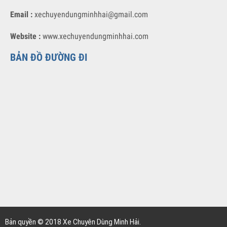
XE CHUYÊN DÙNG MINH HẢI
Địa chỉ :
Số 55 Nguyễn Văn Linh, Phúc Đồng, Long Biên, Hà Nội
Hotline 1 :
096 595 3938
Hotline 2 :
0972 838 698
Email :
xechuyendungminhhai@gmail.com
Website :
www.xechuyendungminhhai.com
BẢN ĐỒ ĐƯỜNG ĐI