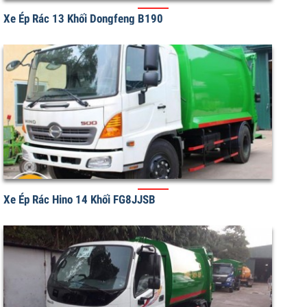
Xe Ép Rác 13 Khối Dongfeng B190
Xe Ép Rác Hino 14 Khối FG8JJSB