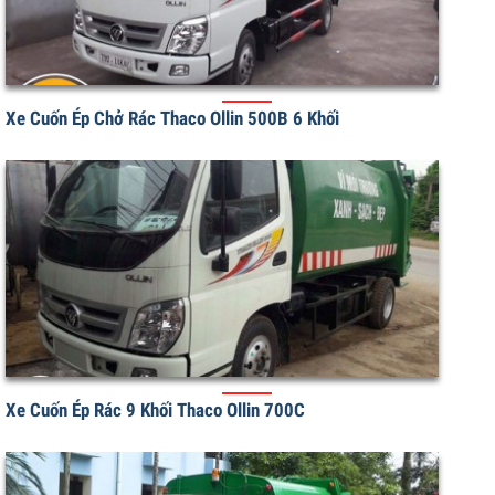
Xe Cuốn Ép Chở Rác Thaco Ollin 500B 6 Khối