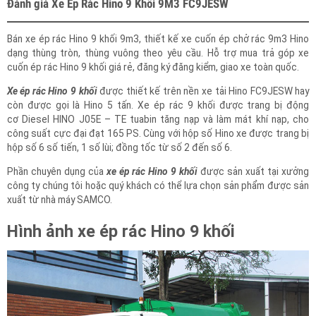
Đánh giá Xe Ép Rác Hino 9 Khối 9M3 FC9JESW
Bán xe ép rác Hino 9 khối 9m3, thiết kế xe cuốn ép chở rác 9m3 Hino
dạng thùng tròn, thùng vuông theo yêu cầu. Hỗ trợ mua trả góp xe
cuốn ép rác Hino 9 khối giá rẻ, đăng ký đăng kiểm, giao xe toàn quốc.
Xe ép rác Hino 9 khối
được thiết kế trên nền xe tải Hino FC9JESW hay
còn được gọi là Hino 5 tấn. Xe ép rác 9 khối được trang bị động
cơ Diesel HINO J05E – TE tuabin tăng nạp và làm mát khí nạp, cho
công suất cực đại đạt 165 PS. Cùng với hộp số Hino xe được trang bị
hộp số 6 số tiến, 1 số lùi; đồng tốc từ số 2 đến số 6.
Phần chuyên dụng của
xe ép rác Hino 9 khối
được sản xuất tại xưởng
công ty chúng tôi hoặc quý khách có thể lựa chọn sản phẩm được sản
xuất từ nhà máy SAMCO.
Hình ảnh xe ép rác Hino 9 khối