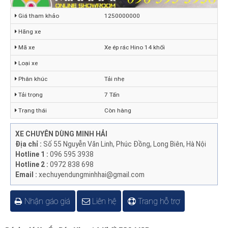
Giá tham khảo
1250000000
Hãng xe
Mã xe
Xe ép rác Hino 14 khối
Loại xe
Phân khúc
Tải nhẹ
Tải trọng
7 Tấn
Trạng thái
Còn hàng
XE CHUYÊN DÙNG MINH HẢI
Địa chỉ :
Số 55 Nguyễn Văn Linh, Phúc Đồng, Long Biên, Hà Nội
Hotline 1 :
096 595 3938
Hotline 2 :
0972 838 698
Email :
xechuyendungminhhai@gmail.com
Nhận gáo giá
Liên hệ
Trang hỗ trợ