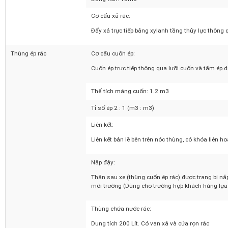
Hình trụ vát, 4 vách cong trơn, không có xương 
Dung tích: 15m3
Cơ cấu xả rác:
Đẩy xả trực tiếp bằng xylanh tầng thủy lực thông
Thùng ép rác
Cơ cấu cuốn ép:
Cuốn ép trực tiếp thông qua lưỡi cuốn và tấm ép
Thể tích máng cuốn: 1.2 m3
Tỉ số ép 2 : 1 (m3 : m3)
Liên kết:
Liên kết bản lề bên trên nóc thùng, có khóa liê
Nắp đậy:
Thân sau xe (thùng cuốn ép rác) được trang bị 
môi trường (Dùng cho trường hợp khách hàng lự