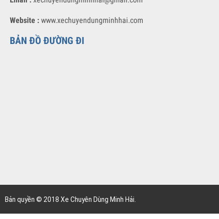
XE CHUYÊN DÙNG MINH HẢI
Địa chỉ :
Số 55 Nguyễn Văn Linh, Phúc Đồng, Long Biên, Hà Nội
Hotline 1 :
096 595 3938
Hotline 2 :
0972 838 698
Email :
xechuyendungminhhai@gmail.com
Website :
www.xechuyendungminhhai.com
BẢN ĐỒ ĐƯỜNG ĐI