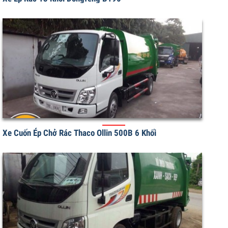
Xe Ép Rác 13 Khối Dongfeng B190
Xe Cuốn Ép Chở Rác Thaco Ollin 500B 6 Khối