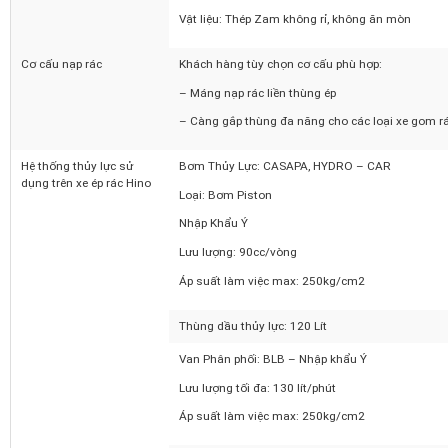
Thùng chứa nước rác:
Dung tích 200 Lít. Có van xả và cửa rọn rác
Vật liệu: Thép Zam không rỉ, không ăn mòn
Cơ cấu nạp rác
Khách hàng tùy chọn cơ cấu phù hợp:
– Máng nạp rác liền thùng ép
– Càng gắp thùng đa năng cho các loại xe gom r
Hệ thống thủy lực sử
Bơm Thủy Lực: CASAPA, HYDRO – CAR
dụng trên xe ép rác Hino
Loại: Bơm Piston
Nhập Khẩu Ý
Lưu lượng: 90cc/vòng
Áp suất làm việc max: 250kg/cm2
Thùng dầu thủy lực: 120 Lít
Van Phân phối: BLB – Nhập khẩu Ý