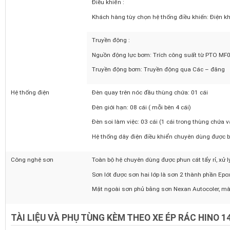
Đường ống :
Các ống tuy ô thủy lực cứng, ống mềm, van tiết 
tiêu chuẩn DIN, chịu áp lực cao, thuận tiện cho vi
Điều khiển :
Khách hàng tùy chọn hệ thống điều khiến: Điện kh
Truyền động :
Nguồn động lực bơm: Trích công suất từ PTO M
Truyền động bơm: Truyền động qua Các – đăng
Hệ thống điện
Đèn quay trên nóc đầu thùng chứa: 01 cái
Đèn giới hạn: 08 cái ( mỗi bên 4 cái)
Đèn soi làm việc: 03 cái (1 cái trong thùng chứa
Hệ thống dây điện điều khiển chuyên dùng được
Công nghệ sơn
Toàn bộ hệ chuyên dùng được phun cát tẩy rỉ, xử 
Sơn lót được sơn hai lớp là sơn 2 thành phần E