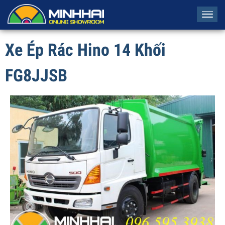
Tog
navi
Xe Ép Rác Hino 14 Khối
FG8JJSB