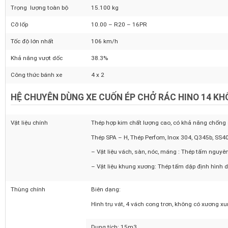
Số người cho phép chở
03 Người
Trọng lượng bản thân
8.555 kg
Trọng lượng toàn bộ
15.100 kg
Cỡ lốp
10.00 – R20 – 16PR
Tốc độ lớn nhất
106 km/h
Khả năng vượt dốc
38.3%
Công thức bánh xe
4 x 2
HỆ CHUYÊN DÙNG XE CUỐN ÉP CHỞ RÁC HINO 14 KH
Vật liệu chính
Thép hợp kim chất lượng cao, có khả năng chốn
Thép SPA – H, Thép Perfom, Inox 304, Q345b, S
– Vật liệu vách, sàn, nóc, máng : Thép tấm n
– Vật liệu khung xương: Thép tấm dập định hì
Thùng chính
Biên dạng: