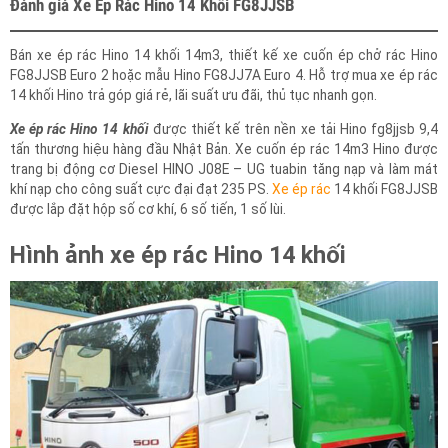
Đánh giá Xe Ép Rác Hino 14 Khối FG8JJSB
Bán xe ép rác Hino 14 khối 14m3, thiết kế xe cuốn ép chở rác Hino
FG8JJSB Euro 2 hoặc mẫu Hino FG8JJ7A Euro 4. Hỗ trợ mua xe ép rác
14 khối Hino trả góp giá rẻ, lãi suất ưu đãi, thủ tục nhanh gọn.
Xe ép rác Hino 14 khối
được thiết kế trên nền xe tải Hino fg8jjsb 9,4
tấn thương hiệu hàng đầu Nhật Bản. Xe cuốn ép rác 14m3 Hino được
trang bị động cơ Diesel HINO J08E – UG tuabin tăng nạp và làm mát
khí nạp cho công suất cực đại đạt 235 PS.
Xe ép rác
14 khối FG8JJSB
được lắp đặt hộp số cơ khí, 6 số tiến, 1 số lùi.
Hình ảnh xe ép rác Hino 14 khối