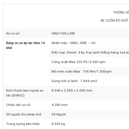
Thông số kỹ thuật xe ép rác Hino 14
khối
THÔNG 
XE CUỐN ÉP, CH
Xe cơ sở
HINO FG8JJSB
Động cơ xe ép rác Hino 14
Nhãn hiệu : HINO J08E – UG
khối
Kiểu loại: Diesel. 4 kỳ, 4 xy lanh thẳng hàng, tu
Công suất Max 235 PS /2.500 rpm
Mô men xoắn Max : 706 Nm/1.500rpm
Dung tích xi lanh : 7.684 cm3
Kích thước bao ngoài xe
8.040 x 2.500 x 3.200 mm
rác (DxRxC)
Chiều dài cơ sở
4.280 mm