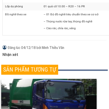
Mặt ngoài sơn phủ bằng sơn Nexan Autocoler, m
TÀI LIỆU VÀ PHỤ TÙNG KÈM THEO XE ÉP RÁC HINO 
Lốp dự phòng
01 quả cỡ 10.00 – R20 – 16 PR
Đồ nghề theo xe
– 01 Bộ đồ nghề tiêu chuẩn theo xe cơ sở
– Thùng nước rửa tay, thùng đồ nghề
– Cào rác, chỉa rác, xẻng
Đăng lúc
04/12/18
bởi
Minh Thiều Văn
Nhận xét
SẢN PHẨM TƯƠNG TỰ