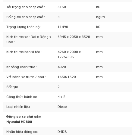
Trọng lượng bản thân :
5145
kG
Tải trọng cho phép chở :
6150
kG
Số người cho phép chở :
3
người
Trọng lượng toàn bộ :
11490
kG
Kích thước xe : Dài x Rộng x
6945 x 2050 x 3520
mm
Cao :
Kích thước bao xi téc :
4260 x 2000 x
mm
1775/805
Khoảng cách trục :
4020
mm
Vết bánh xe trước / sau :
1650/1520
mm
Số trục :
2
Công thức bánh xe :
4 x 2
Loại nhiên liệu :
Diesel
Động cơ xe chở cám
Hyundai HD800