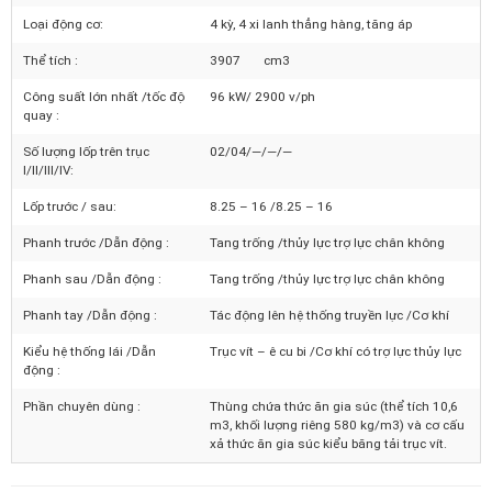
Nhãn hiệu động cơ:
D4DB
Loại động cơ:
4 kỳ, 4 xi lanh thẳng hàng, tăng áp
Thể tích :
3907 cm3
Công suất lớn nhất /tốc độ
96 kW/ 2900 v/ph
quay :
Số lượng lốp trên trục
02/04/—/—/—
I/II/III/IV:
Lốp trước / sau:
8.25 – 16 /8.25 – 16
Phanh trước /Dẫn động :
Tang trống /thủy lực trợ lực chân không
Phanh sau /Dẫn động :
Tang trống /thủy lực trợ lực chân không
Phanh tay /Dẫn động :
Tác động lên hệ thống truyền lực /Cơ khí
Kiểu hệ thống lái /Dẫn
Trục vít – ê cu bi /Cơ khí có trợ lực thủy lực
động :
Phần chuyên dùng :
Thùng chứa thức ăn gia súc (thể tích 10,6
m3, khối lượng riêng 580 kg/m3) và cơ cấu