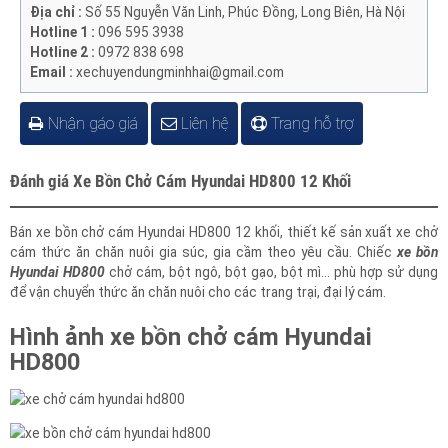
XE CHUYÊN DÙNG MINH HẢI
Địa chỉ :
Số 55 Nguyễn Văn Linh, Phúc Đồng, Long Biên, Hà Nội
Hotline 1 :
096 595 3938
Hotline 2 :
0972 838 698
Email :
xechuyendungminhhai@gmail.com
Nhận gáo giá
Liên hệ
Trang hỗ trợ
Đánh giá Xe Bồn Chở Cám Hyundai HD800 12 Khối
Bán xe bồn chở cám Hyundai HD800 12 khối, thiết kế sản xuất xe chở
cám thức ăn chăn nuôi gia súc, gia cầm theo yêu cầu. Chiếc
xe bồn
Hyundai HD800
chở cám, bột ngô, bột gạo, bột mì… phù hợp sử dụng
để vận chuyển thức ăn chăn nuôi cho các trang trại, đại lý cám.
Hình ảnh xe bồn chở cám Hyundai
HD800