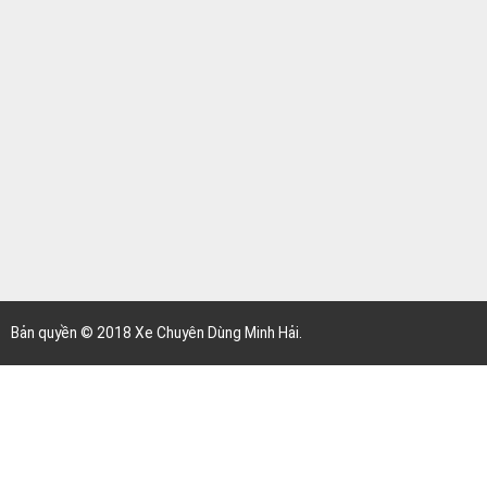
Email :
xechuyendungminhhai@gmail.com
Website :
www.xechuyendungminhhai.com
BẢN ĐỒ ĐƯỜNG ĐI
Bản quyền © 2018 Xe Chuyên Dùng Minh Hải.