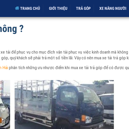
TRANG CHỦ
GIỚI THIỆU
TRẢ GÓP
XE NÂNG NGƯ
Không ?
c xe tải để phục vụ cho mục đích vận tải phục vụ việc kinh doanh mà kh
ả góp, quý khách sẽ phải trả một số tiền lãi. Vậy có nên mua xe tải trả g
nh Hải
phân tích những ưu nhược điểm khi mua xe tải trả góp để có đượ