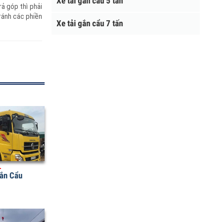
Xe tải gắn cẩu 5 tấn
 trả góp thì phải
để tránh các phiền
Xe tải gắn cẩu 7 tấn
u Gắn Cẩu