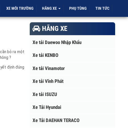
ỜI
XE MÔI TRƯỜNG
HÃNG XE
PHỤ TÙNG
TIN TỨC
HÃNG XE
Xe tải Daewoo Nhập Khẩu
ông cần bỏ ra một
Xe tải KENBO
óp không ?
c quyết định đúng
Xe tải Vinamotor
Xe tải Vĩnh Phát
Xe tải ISUZU
Xe Tải Hyundai
Xe Tải DAEHAN TERACO