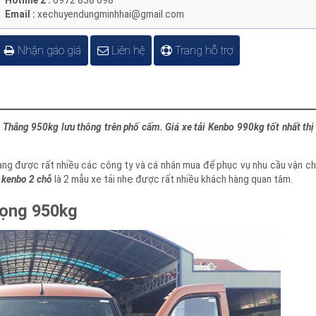
Hotline 2 :
0972 838 698
Email :
xechuyendungminhhai@gmail.com
Nhận gáo giá
Liên hệ
Trang hỗ trợ
ến Thắng 950kg lưu thông trên phố cấm. Giá xe tải Kenbo 990kg tốt nhất t
đang được rất nhiều các công ty và cá nhân mua để phục vụ nhu cầu vận
an kenbo 2 chỗ
là 2 mẫu xe tải nhẹ được rất nhiều khách hàng quan tâm.
trọng 950kg