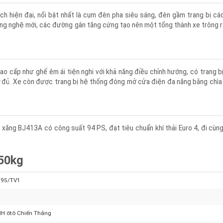
ch hiện đại, nổi bật nhất là cụm đèn pha siêu sáng, đèn gầm trang bị
 công nghệ mới, các đường gân tăng cứng tạo nên một tổng thành xe trô
cao cấp như ghế êm ái tiện nghi với khả năng điều chỉnh hướng, có tran
há đầy đủ. Xe còn được trang bị hệ thống đóng mở cửa điện đa năng bằng c
ơ xăng BJ413A có công suất 94 PS, đạt tiêu chuẩn khí thải Euro 4, đi 
950kg
0.95/TV1