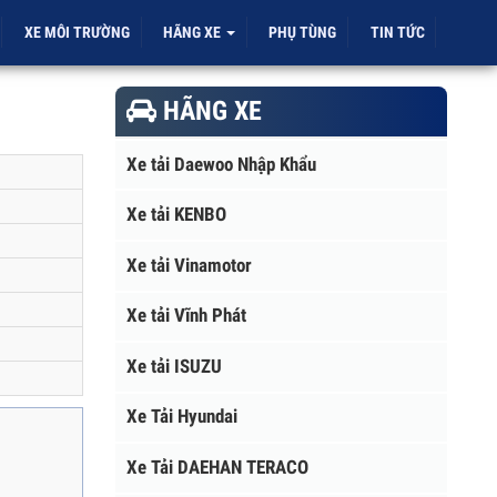
ỜI
XE MÔI TRƯỜNG
HÃNG XE
PHỤ TÙNG
TIN TỨC
HÃNG XE
Xe tải Daewoo Nhập Khẩu
Xe tải KENBO
Xe tải Vinamotor
Xe tải Vĩnh Phát
Xe tải ISUZU
Xe Tải Hyundai
Xe Tải DAEHAN TERACO