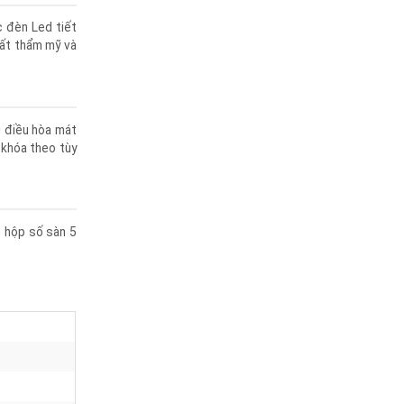
 các đèn Led tiết
ng rất thẩm mỹ và
g bị điều hòa mát
hìa khóa theo tùy
cùng hộp số sàn 5