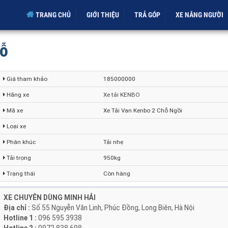
TRANG CHỦ
GIỚI THIỆU
TRẢ GÓP
XE NÂNG NGƯ
hỗ
Giá tham khảo
185000000
Hãng xe
Xe tải KENBO
Mã xe
Xe Tải Van Kenbo 2 Chỗ Ngồi
Loại xe
Phân khúc
Tải nhẹ
Tải trọng
950kg
Trạng thái
Còn hàng
XE CHUYÊN DÙNG MINH HẢI
Địa chỉ :
Số 55 Nguyễn Văn Linh, Phúc Đồng, Long Biên, Hà Nội
Hotline 1 :
096 595 3938