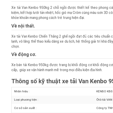
Về ngoại thất.
Xe tải Van Kenbo 950kg 2 chỗ ngồi được thiết kế theo phong cá
kiệm, kết hợp lưới tản nhiệt, hốc gió mạ Crôm cùng màu sơn 3D
khỏe khoắn mang phong cách trẻ trung hiện đại.
Về nội thất.
Xe tải Van Kenbo Chiến Thắng 2 ghế ngồi đạt đủ các tiêu chuẩn 
lạnh, vô lăng thể thao kiểu dáng xe du lịch, hệ thống giải trí k
chọn.
Về động cơ.
Xe bán tải Kenbo 950kg được trang bị khối động cơ khối động c
cấp, giúp xe vận hành mạnh mẽ trong mọi điều kiện địa hình.
Thông số kỹ thuật xe tải Van Kenbo 
Nhãn hiệu :
KENBO KB