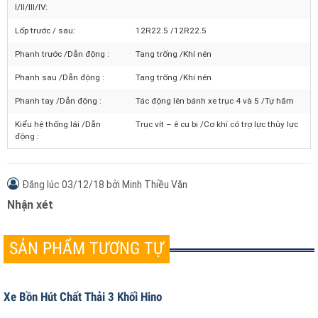
Lốp xe hút chất thải
Số lượng lốp trên trục
02/02/02/04/04
I/II/III/IV:
Lốp trước / sau:
12R22.5 /12R22.5
Phanh trước /Dẫn động :
Tang trống /Khí nén
Phanh sau /Dẫn động :
Tang trống /Khí nén
Phanh tay /Dẫn động :
Tác động lên bánh xe trục 4 và 5 /Tự hãm
Kiểu hệ thống lái /Dẫn
Trục vít – ê cu bi /Cơ khí có trợ lực thủy lực
động :
Đăng lúc
03/12/18
bởi
Minh Thiều Văn
Nhận xét
SẢN PHẨM TƯƠNG TỰ