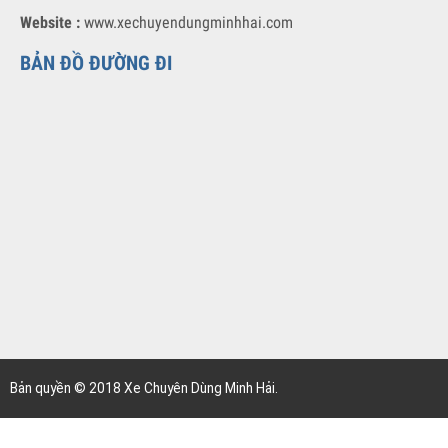
Hotline 1 :
096 595 3938
Hotline 2 :
0972 838 698
Email :
xechuyendungminhhai@gmail.com
Website :
www.xechuyendungminhhai.com
BẢN ĐỒ ĐƯỜNG ĐI