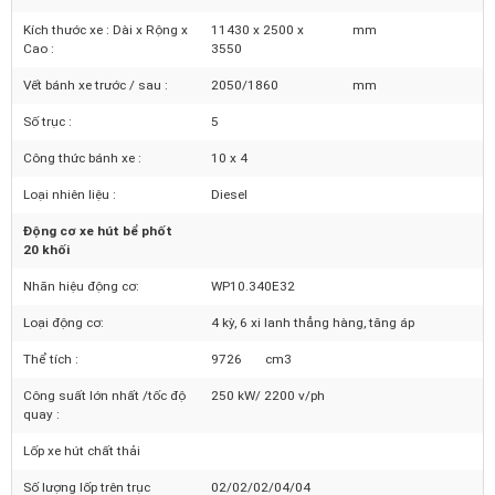
Số người cho phép chở :
2
người
Trọng lượng toàn bộ :
34000
kG
Kích thước xe : Dài x Rộng x
11430 x 2500 x
mm
Cao :
3550
Vết bánh xe trước / sau :
2050/1860
mm
Số trục :
5
Công thức bánh xe :
10 x 4
Loại nhiên liệu :
Diesel
Động cơ xe hút bể phốt
20 khối
Nhãn hiệu động cơ:
WP10.340E32
Loại động cơ:
4 kỳ, 6 xi lanh thẳng hàng, tăng áp
Thể tích :
9726 cm3
Công suất lớn nhất /tốc độ
250 kW/ 2200 v/ph
quay :