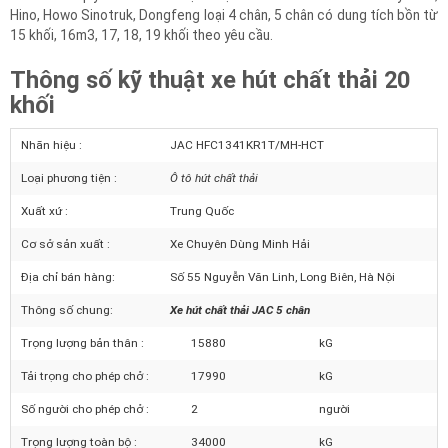
Ngoài sản phẩm xe hút bể phốt,
hút hầm cầu 20 khối
(20m3) trên nền
xe tải JAC quý khách có thể lựa chọn thiết kế trên nền xe tải Hyundai,
Hino, Howo Sinotruk, Dongfeng loại 4 chân, 5 chân có dung tích bồn từ
15 khối, 16m3, 17, 18, 19 khối theo yêu cầu.
Thông số kỹ thuật xe hút chất thải 20
khối
Nhãn hiệu :
JAC HFC1341KR1T/MH-HCT
Loại phương tiện :
Ô tô hút chất thải
Xuất xứ :
Trung Quốc
Cơ sở sản xuất :
Xe Chuyên Dùng Minh Hải
Địa chỉ bán hàng:
Số 55 Nguyễn Văn Linh, Long Biên, Hà Nội
Thông số chung:
Xe hút chất thải JAC 5 chân
Trọng lượng bản thân :
15880
kG
Tải trọng cho phép chở :
17990
kG