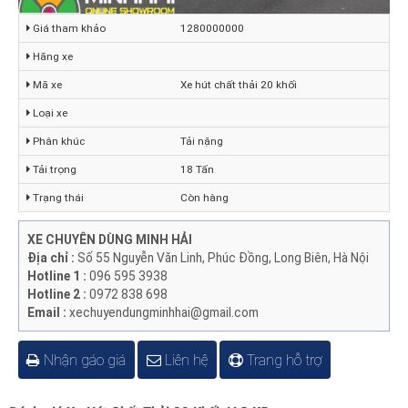
Giá tham khảo
1280000000
Hãng xe
Mã xe
Xe hút chất thải 20 khối
Loại xe
Phân khúc
Tải nặng
Tải trọng
18 Tấn
Trạng thái
Còn hàng
XE CHUYÊN DÙNG MINH HẢI
Địa chỉ :
Số 55 Nguyễn Văn Linh, Phúc Đồng, Long Biên, Hà Nội
Hotline 1 :
096 595 3938
Hotline 2 :
0972 838 698
Email :
xechuyendungminhhai@gmail.com
Nhận gáo giá
Liên hệ
Trang hỗ trợ