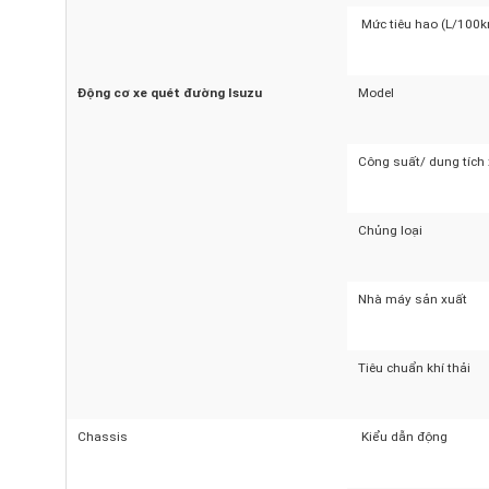
Tốc độ lớn nhất khô
Mức tiêu hao (L/10
Động cơ xe quét đường Isuzu
Model
Công suất/ dung tíc
Chủng loại
Nhà máy sản xuất
Tiêu chuẩn khí thải