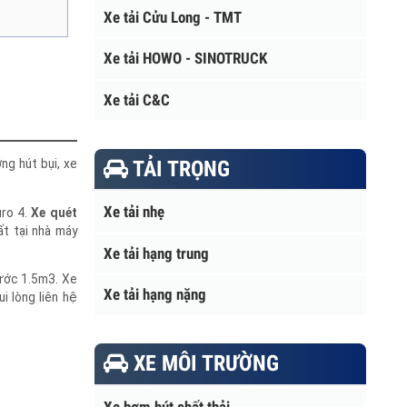
Xe tải Cửu Long - TMT
Xe tải HOWO - SINOTRUCK
Xe tải C&C
TẢI TRỌNG
ường hút bụi, xe
Xe tải nhẹ
c Euro 4.
Xe quét
xuất tại nhà máy
Xe tải hạng trung
a nước 1.5m3. Xe
Xe tải hạng nặng
 vui lòng liên hệ
XE MÔI TRƯỜNG