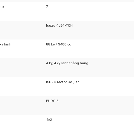
ng quét
105 Km/h
0km)
7
Isuzu 4JB1-TCH
h xy lanh
88 kw/ 3400 cc
4 kỳ, 4 xy lanh thẳng hàng
ISUZU Motor Co., Ltd.
EURO 5