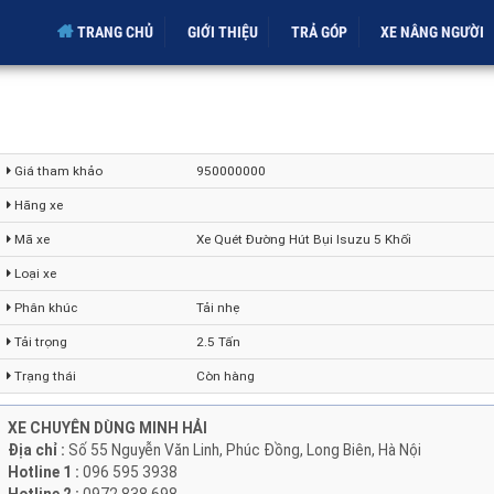
TRANG CHỦ
GIỚI THIỆU
TRẢ GÓP
XE NÂNG NGƯ
Giá tham khảo
950000000
Hãng xe
Mã xe
Xe Quét Đường Hút Bụi Isuzu 5 Khối
Loại xe
Phân khúc
Tải nhẹ
Tải trọng
2.5 Tấn
Trạng thái
Còn hàng
XE CHUYÊN DÙNG MINH HẢI
Địa chỉ :
Số 55 Nguyễn Văn Linh, Phúc Đồng, Long Biên, Hà Nội
Hotline 1 :
096 595 3938