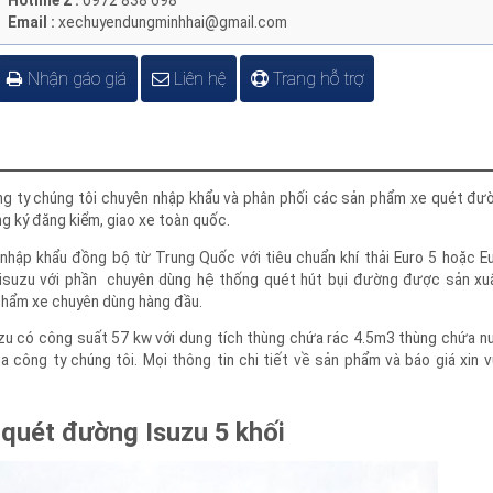
Hotline 2 :
0972 838 698
Email :
xechuyendungminhhai@gmail.com
Nhận gáo giá
Liên hệ
Trang hỗ trợ
ng ty chúng tôi chuyên nhập khẩu và phân phối các sản phẩm xe quét đ
ăng ký đăng kiểm, giao xe toàn quốc.
 nhập khẩu đồng bộ từ Trung Quốc với tiêu chuẩn khí thải Euro 5 hoặ
ở isuzu với phần chuyên dùng hệ thống quét hút bụi đường được sản 
n phẩm xe chuyên dùng hàng đầu.
uzu có công suất 57 kw với dung tích thùng chứa rác 4.5m3 thùng chứ
a công ty chúng tôi. Mọi thông tin chi tiết về sản phẩm và báo giá xin
e quét đường Isuzu 5 khối