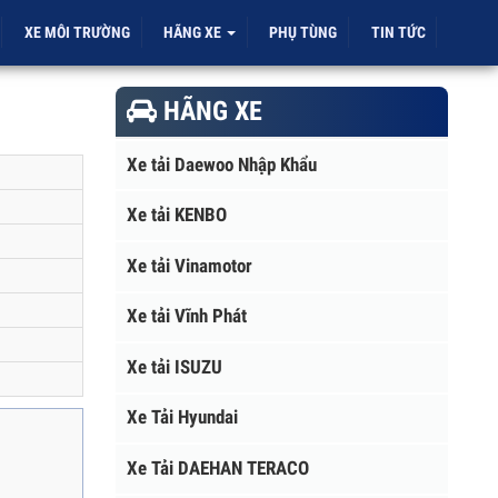
ỜI
XE MÔI TRƯỜNG
HÃNG XE
PHỤ TÙNG
TIN TỨC
HÃNG XE
Xe tải Daewoo Nhập Khẩu
Xe tải KENBO
Xe tải Vinamotor
Xe tải Vĩnh Phát
Xe tải ISUZU
Xe Tải Hyundai
Xe Tải DAEHAN TERACO